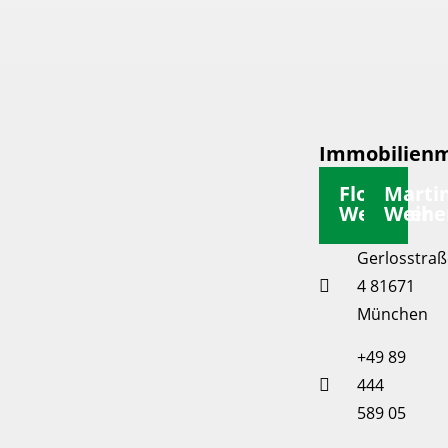
Immobilienm
Florian
Marti
Weiherer
Weihe
Gerlosstraß
4 81671
München
+49 89
444
589 05