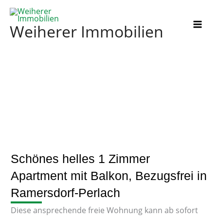
Zum
Inhalt
Weiherer Immobilien
springen
Schönes helles 1 Zimmer
Apartment mit Balkon, Bezugsfrei in
Ramersdorf-Perlach
Diese ansprechende freie Wohnung kann ab sofort