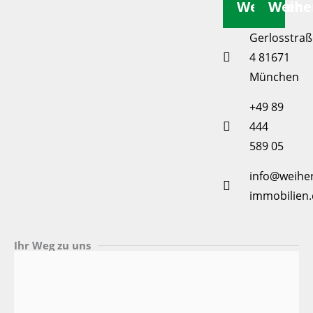
Weiherer
Weihe
Gerlosstraß
4 81671
München
+49 89
444
589 05
info@weiher
immobilien.
Ihr Weg zu uns