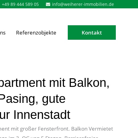
+49 89 444 589 05
info@weiherer-immobilien.de
ns
Referenzobjekte
Kontakt
partment mit Balkon,
Pasing, gute
ur Innenstadt
ent mit großer Fensterfront. Balkon Vermietet