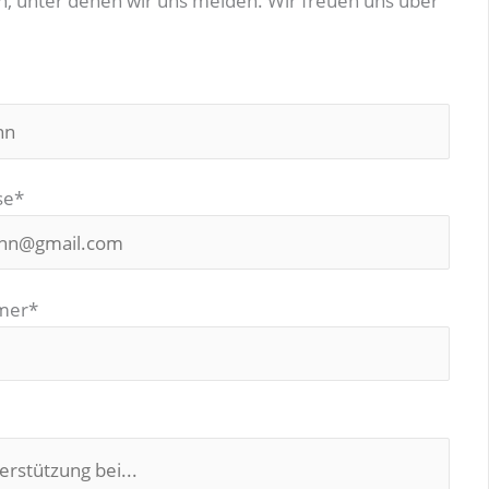
n, unter denen wir uns melden. Wir freuen uns über
se*
mer*