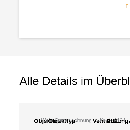
Alle Details im Überbl
Wohnung
Etagenwohnung
Kauf
81241
Objektart
Objekttyp
Vermarktungs
PLZ