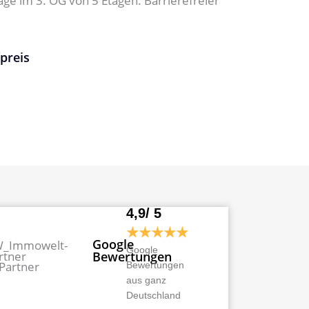
ge im 3. OG von 5 Etagen. Barrierefreier
preis
4,9/ 5
★★★★★
Google
Google
Bewertungen
Bewertungen
aus ganz
Deutschland