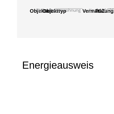
Wohnung
Etagenwohnung
Kauf
8213
Objektart
Objekttyp
Vermarktung
PLZ
Energieausweis