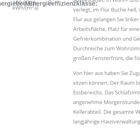
109,00
D
ergiebedarf:
Energieeffizienzklasse:
2
kWh/(m
a)
verlegt, im Flur Buche hell
:
Flur aus gelangen Sie linker
Arbeitsfläche, Platz für e
Gefrierkombination und Ges
Durchreiche zum Wohnzimm
großen Fensterfront, die für
Von hier aus haben Sie Zuga
sitzen können. Der Raum bie
Essbereichs. Das Schlafzimm
angenehme Morgenstunden
Kellerabteil. Die gesamte W
langjährige Hausverwaltung