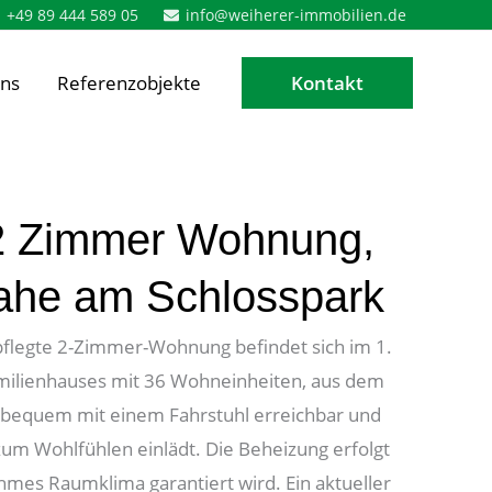
+49 89 444 589 05
info@weiherer-immobilien.de
ns
Referenzobjekte
Kontakt
2 Zimmer Wohnung,
nahe am Schlosspark
flegte 2-Zimmer-Wohnung befindet sich im 1.
ilienhauses mit 36 Wohneinheiten, aus dem
t bequem mit einem Fahrstuhl erreichbar und
zum Wohlfühlen einlädt. Die Beheizung erfolgt
hmes Raumklima garantiert wird. Ein aktueller