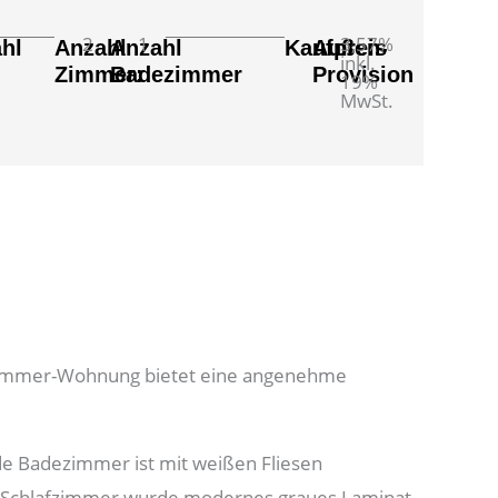
2
1
3,57%
hl
Anzahl
Anzahl
Kaufpreis
Außen-
inkl.
Zimmer:
Badezimmer
Provision
19%
MwSt.
-Zimmer-Wohnung bietet eine angenehme
de Badezimmer ist mit weißen Fliesen
d Schlafzimmer wurde modernes graues Laminat