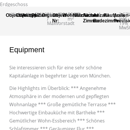
Erdgeschoss
Wohnung
Kauf
80333
München
135196083
68,00
-
2
1
-
3,57
Objektart
Objekttyp
Vermarktungsart
PLZ
Ort
Objekt-
Wohnfläche:
Nutzfläche
Anzahl
Anzahl
Kaufpreis
Außen
2
/
m
inkl.
Nr:
Zimmer:
Badezimmer
Provis
Maxvorstadt
19%
MwSt
Equipment
Sie interessieren sich für eine sehr schöne
Kapitalanlage in begehrter Lage von München.
Die Highlights im Überblick: *** Angenehme
Atmosphäre in der modernen und gepflegten
Wohnanlage *** Große gemütliche Terrasse ***
Hochwertige Einbauküche mit Bartheke ***
Gemütlicher Wohn-Essbereich *** Schönes
Schlafzimmer *** Geräumiger Flur ***