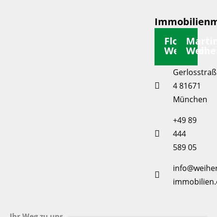
Immobilienm
Florian
Marti
Weiherer
Weihe
Gerlosstraß
4 81671
München
+49 89
444
589 05
info@weiher
immobilien.
Ihr Weg zu uns