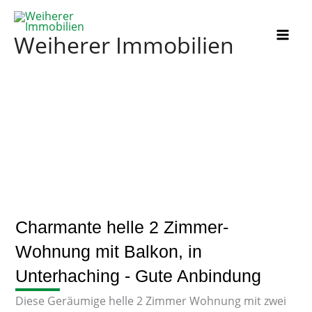
Zum
Inhalt
Weiherer Immobilien
springen
Charmante helle 2 Zimmer-
Wohnung mit Balkon, in
Unterhaching - Gute Anbindung
Diese Geräumige helle 2 Zimmer Wohnung mit zwei