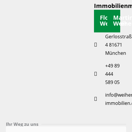
Immobilienm
Florian
Marti
Weiherer
Weihe
Gerlosstraß
4 81671
München
+49 89
444
589 05
info@weiher
immobilien.
Ihr Weg zu uns