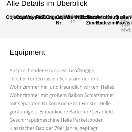
Alle Details im Überblick
Wohnung
Etagenwohnung
Kauf
82008
Unterhaching
129898784
50,00
-
2
1
-
2,38
Objektart
Objekttyp
Vermarktungsart
PLZ
Ort
Objekt-
Wohnfläche:
Nutzfläche
Anzahl
Anzahl
Kaufpreis
Außen
2
m
inkl.
Nr:
Zimmer:
Badezimmer
Provis
19%
MwSt
Equipment
Ansprechender Grundriss Großzügige
Fensterfronten lassen Schlafzimmer und
Wohnzimmer hell und freundlich wirken. Helles
Wohnzimmer mit großem Balkon Schlafzimmer
mit separaten Balkon Küche mit Fenster Helle
geräumige L- Einbauküche Backofen/Ceranfeld
Geschirrspülmaschine Helle Parkettböden
Klassisches Bad der 70er Jahre, gepflegt