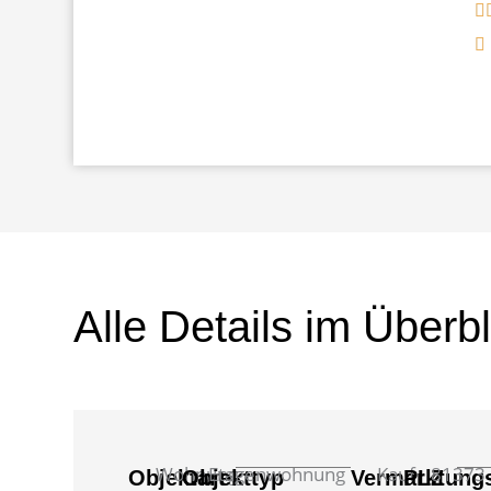
Alle Details im Überbl
Wohnung
Etagenwohnung
Kauf
81373
Objektart
Objekttyp
Vermarktungs
PLZ