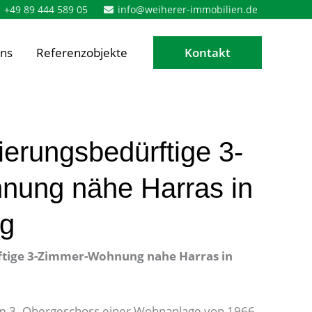
+49 89 444 589 05
info@weiherer-immobilien.de
ns
Referenzobjekte
Kontakt
ierungsbedürftige 3-
ung nähe Harras in
ng
ftige 3-Zimmer-Wohnung nahe Harras in
im 3. Obergeschoss einer Wohnanlage von 1966.