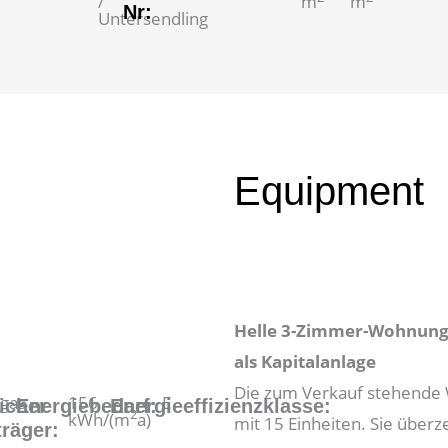
/
m
m
Nr:
Untersendling
Equipment
Helle 3-Zimmer-Wohnung 
als Kapitalanlage
Die zum Verkauf stehende 
gas
156
E
icher
Energiebedarf:
Energieeffizienzklasse:
2
kWh/(m
a)
mit 15 Einheiten. Sie über
räger: