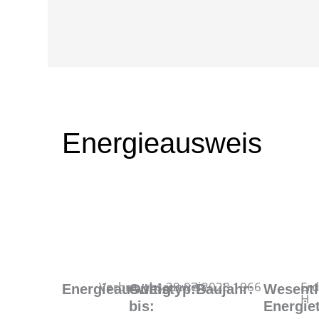
Energieausweis
Verbrauchsausweis
29.07.2028
1966
Erd
Energieausweistyp:
Gültig
Baujahr:
Wesentl
H
bis:
Energiet