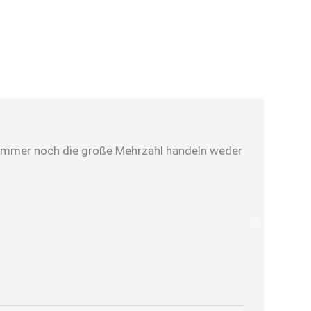
er immer noch die große Mehrzahl handeln weder
Herr