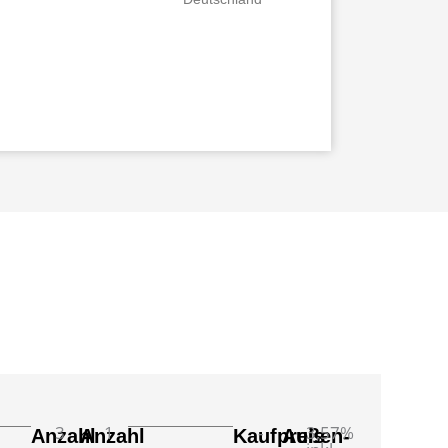
3
1
-
3,57%
Anzahl
Anzahl
Kaufpreis
Außen-